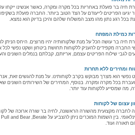
ת חיה בר פועלת באחריות בכל מקרה ומקרה, כאשר אנשינו ייקחו ע
 יגיעו הפריטים לייעודם על הצד הטוב ביותר. החברה פועלת בשקיפות
ת בכל רגע נתון מהו מצב המשלוח שלהם והיכן בדיוק הוא נמצא.
ות כמילת המפתח
ת חיה בר עושה הכל על מנת שלקוחותיה יהיו מרוצים. היחס הניתן לכ
י החברה מקפידים להעניק ללקוחות תחושת ביטחון ושקט נפשי לכל או
עים לגבי שילוח הפריטים עצמם, אריזתם, קבלתם בנמלים השונים ו
וח ומחירים ללא תחרות
 נפשי הוא מצרך מבוקש בקרב לקוחותינו. על מנת להגשים זאת, אנחנ
עברת בכל מקרה ומקרה. בנוסף, המחירים של השירותים השונים שא
ה, מה שמסייע ללקוחות עוד יותר.
ון עצום של לקוחות
ה לחברה מקצועית מהשורה הראשונה, לחיה בר שורה ארוכה של לקו
נלאומי. בין השמות המוכרים ניתן להצביע על
Berate
,
, Pull and Bear
ום תאורה ועוד.