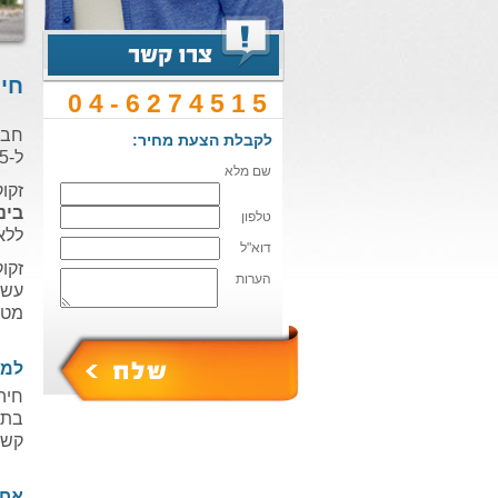
חי
04-6274515
חבר
לקבלת הצעת מחיר:
ל-35 שנות נסיון וקשרים. חשוב לנו שתמיד תרגישו בטוחים ושתמיד תזכרו שאתם בידיים טובות.
שם מלא
זקו
בינ
טלפון
ללא
דוא"ל
זקו
הערות
עשו
מטענ
למה
חיה
בתו
קשר
אחר