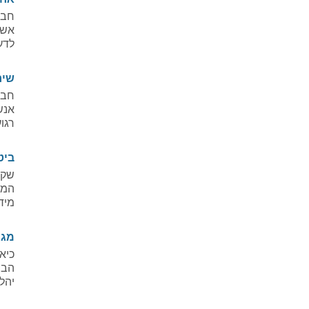
חבר
אשר
לדע
שיר
חבר
אנש
רגו
ביט
שקט
המו
מיד
מגו
כיא
הבי
יהל